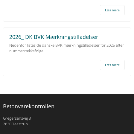
Læs mere
2026_ DK BVK Mærkningstilladelser
Nedenfor listes de danske BVK mærkningstilladelser for 2025 efter
nummerrækkefølge.
Læs mere
Betonvarekontrollen
Gregersensvej 3
2630 Taastrup