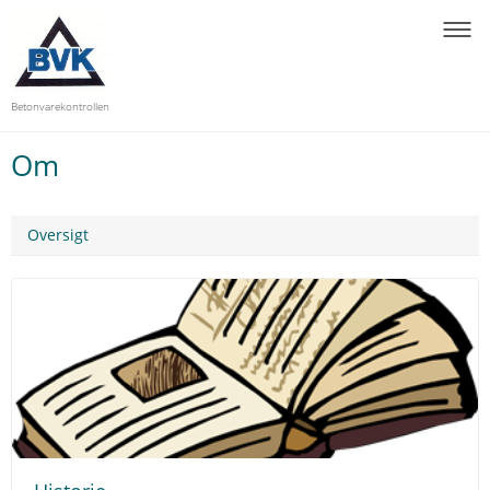
Betonvarekontrollen
Om
Oversigt