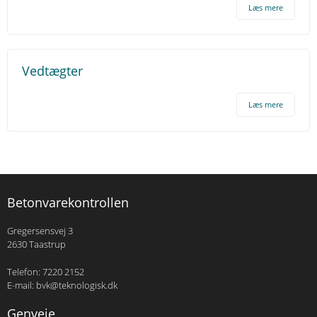
Læs mere
Vedtægter
Læs mere
Betonvarekontrollen
Gregersensvej 3
2630 Taastrup
Telefon: 7220 2152
E-mail: bvk@teknologisk.dk
Genveje